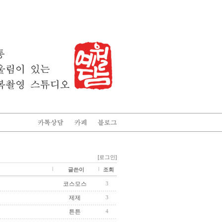
[로그인]
글쓴이
조회
코스모스
3
제제
3
튼튼
4