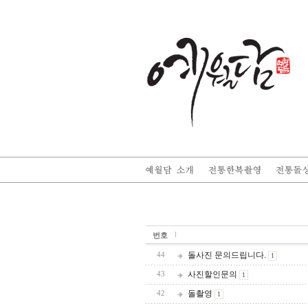
번호
돌사진 문의드립니다.
44
1
사진할인문의
43
1
돌촬영
42
1